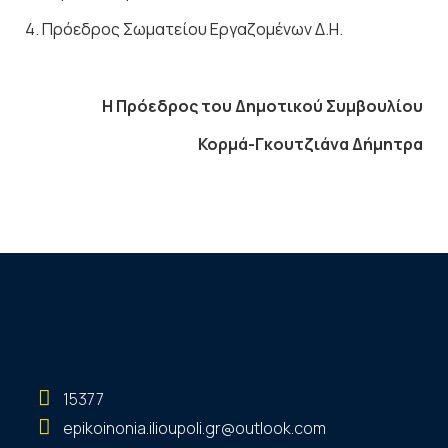
4. Πρόεδρος Σωματείου Εργαζομένων Δ.Η.
Η Πρόεδρος του Δημοτικού Συμβουλίου
Κορμά-Γκουτζιάνα Δήμητρα
15377
epikoinonia.ilioupoli.gr@outlook.com