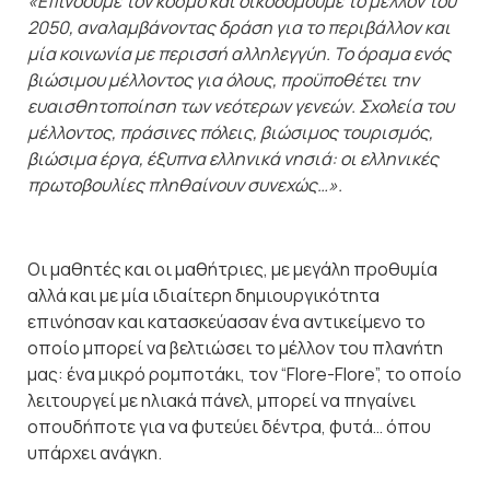
«Επινοούμε τον κόσμο και οικοδομούμε το μέλλον του
2050, αναλαμβάνοντας δράση για το περιβάλλον και
μία κοινωνία με περισσή αλληλεγγύη. Το όραμα ενός
βιώσιμου μέλλοντος για όλους, προϋποθέτει την
ευαισθητοποίηση των νεότερων γενεών. Σχολεία του
μέλλοντος, πράσινες πόλεις, βιώσιμος τουρισμός,
βιώσιμα έργα, έξυπνα ελληνικά νησιά: οι ελληνικές
πρωτοβουλίες πληθαίνουν συνεχώς…».
Οι μαθητές και οι μαθήτριες, με μεγάλη προθυμία
αλλά και με μία ιδιαίτερη δημιουργικότητα
επινόησαν και κατασκεύασαν ένα αντικείμενο το
οποίο μπορεί να βελτιώσει το μέλλον του πλανήτη
μας: ένα μικρό ρομποτάκι, τον “Flore-Flore”, το οποίο
λειτουργεί με ηλιακά πάνελ, μπορεί να πηγαίνει
οπουδήποτε για να φυτεύει δέντρα, φυτά… όπου
υπάρχει ανάγκη.