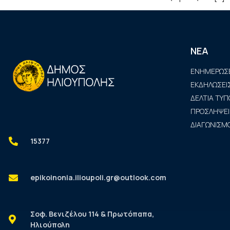
ΝΕΑ
ΕΝΗΜΕΡΩΣΕ
ΕΚΔΗΛΩΣΕΙ
ΔΕΛΤΙΑ ΤΥΠ
ΠΡΟΣΛΗΨΕΙ
ΔΙΑΓΩΝΙΣΜΟ
15377
epikoinonia.ilioupoli.gr@outlook.com
Σοφ. Βενιζέλου 114 & Πρωτόπαπα,
Ηλιούπολη