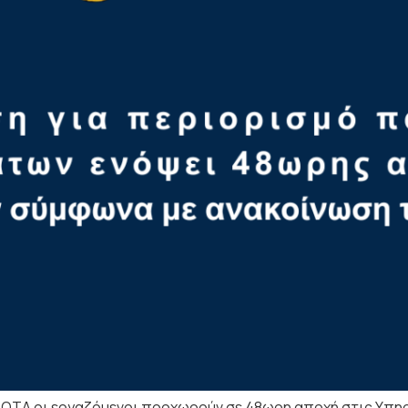
ΟΤΑ οι εργαζόμενοι προχωρούν σε 48ωρη αποχή στις Υπη