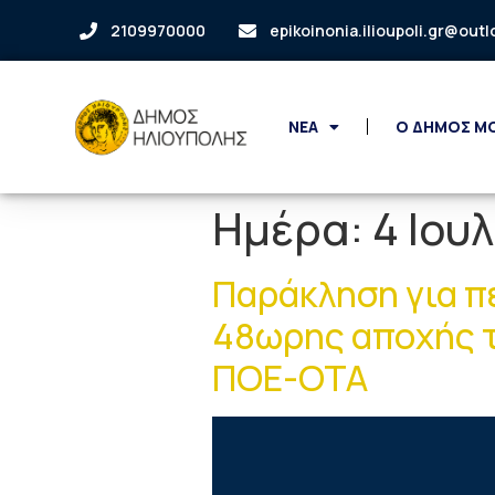
2109970000
epikoinonia.ilioupoli.gr@out
ΝΕΑ
Ο ΔΗΜΟΣ Μ
Ημέρα:
4 Ιου
Παράκληση για π
48ωρης αποχής τ
ΠΟΕ-ΟΤΑ