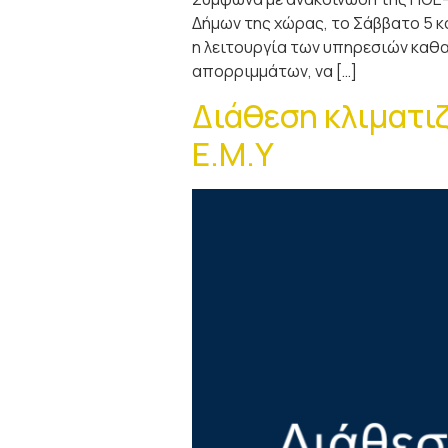
Δήμων της χώρας, το Σάββατο 5 κα
η λειτουργία των υπηρεσιών καθα
απορριμμάτων, να […]
Διάθεση κλιματι
Ε.Μ.Υ