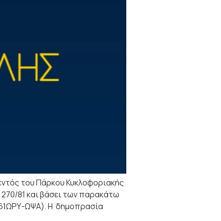
εντός του Πάρκου Κυκλοφοριακής
Δ. 270/81 και βάσει των παρακάτω
Ν61ΩΡΥ-ΩΨΑ). Η δημοπρασία