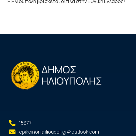
Η Ηλιούπολη βρίσκεται δίπλα στην Εθνική Ελλάδος!
15377
epikoinonia.ilioupoli.gr@outlook.com