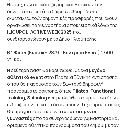
θέσεις, ενώ οι ενδιαφερόμενοι θα έχουν την
δυνατότητα μετά τη δωρεάν εβδομάδα να
εκμεταλλευτούν σημαντικές προσφορές που έχουν
οργανώσει τα γυμναστήρια αποκλειστικά λόγω της
ILIOUPOLI ACTIVE WEEK
2025
που
συνδιοργανώνουν με το Δήμο Ηλιούπολης.
Β΄ Φάση (Κυριακή 28/9 – Κεντρικό Event) 17:00 –
21:00:
Η δεύτερη φάση θα κορυφωθεί με ένα
μεγάλο
αθλητικό event
στην Πλατεία Εθνικής Αντίστασης,
όπου θα παρουσιαστούν ζωντανά δημοφιλή
προγράμματα άσκησης, όπως
Pilates, Functional
training, Spinning κ.α
. με ελεύθερη συμμετοχή όσων
ενδιαφέρονται να τα δοκιμάσουν. Τις παρουσιάσεις
θα πραγματοποιήσουν
πιστοποιημένοι
γυμναστές
από τα συνεργαζόμενα γυμναστήρια και
ορισμένα αθλητικά προγράμματα του Δήμου, με τον