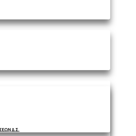
ΕΩΝ Δ.Σ.