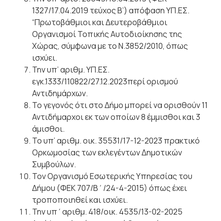
1327/17.04.2019 τεύχος B’) απόφαση ΥΠ.ΕΣ.
“Πρωτοβάθμιοι και
Δευτεροβάθμιοι
Οργανισμοί Τοπικής Αυτοδιοίκησης της
Χώρας, σύμφωνα με το Ν.3852/2010, όπως
ισχύει.
Την υπ’ αριθμ. ΥΠ.ΕΣ.
εγκ.1333/110822/27.12.2023περί ορισμού
Αντιδημάρχων.
Το γεγονός ότι στο Δήμο μπορεί να ορισθούν 11
Αντιδήμαρχοι εκ των οποίων 8 έμμισθοι και 3
άμισθοι.
Το υπ’ αριθμ. οικ. 35531/17-12-2023 πρακτικό
Ορκωμοσίας των εκλεγέντων Δημοτικών
Συμβούλων.
Τον Οργανισμό Εσωτερικής Υπηρεσίας του
Δήμου (ΦΕΚ 707/Β΄/24-4-2015) όπως έχει
τροποποιηθεί και
ισχύει.
Την υπ΄αριθμ. 418/οικ. 4535/13-02-2025