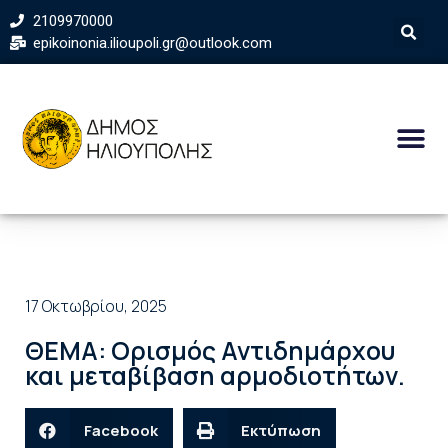
2109970000
epikoinonia.ilioupoli.gr@outlook.com
17 Οκτωβρίου, 2025
ΘΕΜΑ: Ορισμός Αντιδημάρχου
και μεταβίβαση αρμοδιοτήτων.
Facebook
Εκτύπωση