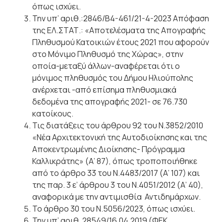
όπως ισχύει.
Την υπ’ αριθ.:2846/Β4-461/21-4-2023 Απόφαση
της ΕΛ.ΣΤΑΤ.: «Αποτελέσματα της Απογραφής
Πληθυσμού Κατοικιών έτους 2021 που αφορούν
στο Μόνιμο Πληθυσμό της Χώρας», στην
οποία-μεταξύ άλλων-αναφέρεται
ότι ο
μόνιμος πληθυσμός του Δήμου Ηλιούπολης
ανέρχεται -από επίσημα πληθυσμιακά
δεδομένα της απογραφής
2021- σε 76.730
κατοίκους.
Τις διατάξεις του άρθρου 92 του Ν.3852/2010
«Νέα Αρχιτεκτονική της Αυτοδιοίκησης και της
Αποκεντρωμένης Διοίκησης- Πρόγραμμα
Καλλικράτης» (Α’ 87), όπως τροποποιήθηκε
από το άρθρο 33 του
Ν.4483/2017 (Α’ 107) και
της παρ. 3 ε’ άρθρου 3 του Ν.4051/2012 (Α’ 40),
αναφορικά με την αντιμισθία
Αντιδημάρχων.
Το άρθρο 30 του Ν.5056/2023, όπως ισχύει.
Την υπ’ αριθ. 28549/16.04.2019 (ΦΕΚ