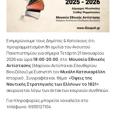
Ενημερώνουμε τους Δημότες & Κατοίκους ότι
προγραμματισμένη
8
η
ομιλία του Ανοιχτού
Πανεπιστημίου για σήμερα Τετάρτη 21 Ιανουαρίου
2026 και ώρα
18:00-20:00
, στο
Μουσείο Εθνικής
Αντίστασης
(Μαρίνου Αντύπα και Ελευθερίου
Βενιζέλου) με Εισηγητή τον
Μιχάλη Κατσικαρέλλη
,
Ιστορικό , Συγγραφέα και θέμα:
«Όψεις της
Ναυτικής Στρατηγικής των Ελλήνων το 1821»
ακυρώνεται λόγω των έκτακτων καιρικών συνθηκών.
Για πληροφορίες μπορείτε να καλείτε στο
τηλέφωνο: 6930127104