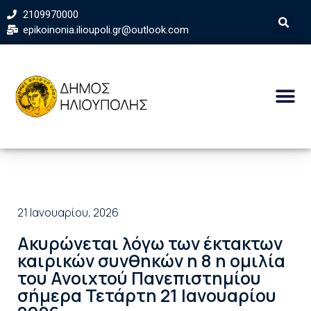
2109970000
epikoinonia.ilioupoli.gr@outlook.com
21 Ιανουαρίου, 2026
Ακυρώνεται λόγω των έκτακτων
καιρικών συνθηκών η 8 η ομιλία
του Ανοιχτού Πανεπιστημίου
σήμερα Τετάρτη 21 Ιανουαρίου