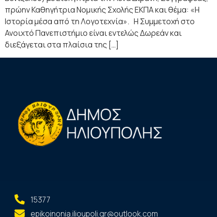
πρώην Καθηγήτρια Νομικής Σχολής ΕΚΠΑ και θέμα: «Η
Ιστορία μέσα από τη Λογοτεχνία». Η Συμμετοχή στο
Ανοιχτό Πανεπιστήμιο είναι εντελώς Δωρεάν και
διεξάγεται στα πλαίσια της […]
15377
epikoinonia.ilioupoli.gr@outlook.com