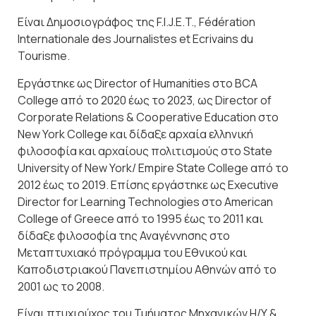
Είναι Δημοσιoγράφος της F.I.J.E.T., Fédération
Internationale des Journalistes et Ecrivains du
Tourisme.
Εργάστηκε ως Director of Humanities στο BCA
College από το 2020 έως το 2023, ως Director of
Corporate Relations & Cooperative Education στο
New York College και δίδαξε αρχαία ελληνική
φιλοσοφία και αρχαίους πολιτισμούς στο State
University of New York/ Empire State College από το
2012 έως το 2019. Επίσης εργάστηκε ως Executive
Director for Learning Technologies στο American
College of Greece από το 1995 έως το 2011 και
δίδαξε φιλοσοφία της Αναγέννησης στο
Μεταπτυχιακό πρόγραμμα του Εθνικού και
Καποδιστριακού Πανεπιστημίου Αθηνών από το
2001 ως το 2008.
Είναι πτυχιούχος του Τμήματος Μηχανικών Η/Υ &