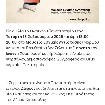
12
η
ομιλία του Ανοιχτού Πανεπιστημίου την
Τετάρτη 18 Φεβρουαρίου 2026
και ώρα
18:00-
20:00
, στο
Μουσείο Εθνικής Αντίστασης
(Μαρίνου
Αντύπα και Ελευθερίου Βενιζέλου) με
Εισηγητή
τον
Ιωάννη Φίκα
, Ιδρυτή και Πρόεδρο της Ακαδημίας
Φαρσάλων, Δημοσιογράφος, Συγγραφέας και θέμα:
«
Αρχαίοι Πολιτισμοί
»
.
Η Συμμετοχή στο Ανοιχτό Πανεπιστήμιο είναι
εντελώς
Δωρεάν
και διεξάγεται στα πλαίσια της Διά
βίου Μάθησης και της Κοινωνικής Υπευθυνότητας
του Δήμου Ηλιούπολης.