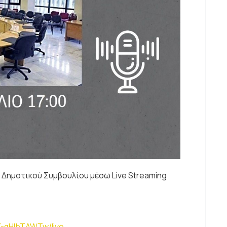
Δημοτικού Συμβουλίου μέσω Live Streaming
K-qHlbTAWTw/live