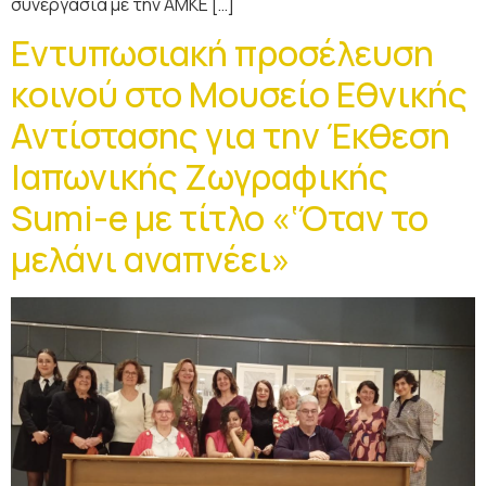
συνεργασία με την ΑΜΚΕ […]
Εντυπωσιακή προσέλευση
κοινού στο Μουσείο Εθνικής
Αντίστασης για την Έκθεση
Ιαπωνικής Ζωγραφικής
Sumi-e με τίτλο «‘Όταν το
μελάνι αναπνέει»