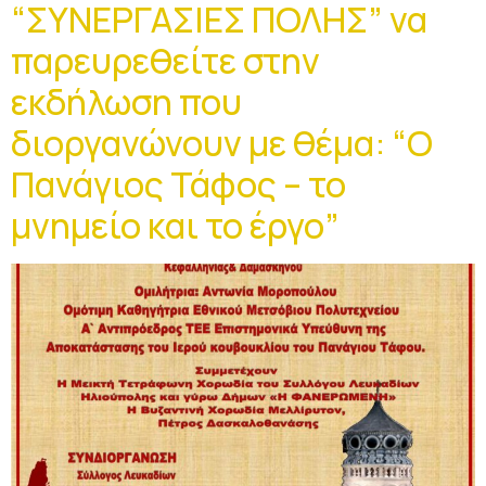
“ΣΥΝΕΡΓΑΣΙΕΣ ΠΟΛΗΣ” να
παρευρεθείτε στην
εκδήλωση που
διοργανώνουν με θέμα: “Ο
Πανάγιος Τάφος – το
μνημείο και το έργο”