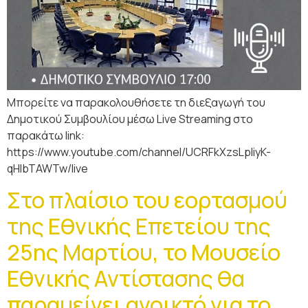
Μπορείτε να παρακολουθήσετε τη διεξαγωγή του
Δημοτικού Συμβουλίου μέσω Live Streaming στο
παρακάτω link:
https://www.youtube.com/channel/UCRFkXzsLpIiyK-
qHlbTAWTw/live
Στο πλαίσιο του εορτασμού
της Εθνικής Επετείου της
25ης Μαρτίου, το Μουσείο
Εθνικής Αντίστασης θα
παραμείνει ανοικτό για το