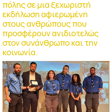
πόλης σε μια ξεχωριστή
εκδήλωση αφιερωμένη
στους ανθρώπους που
προσφέρουν ανιδιοτελώς
στον συνάνθρωπο και την
κοινωνία.