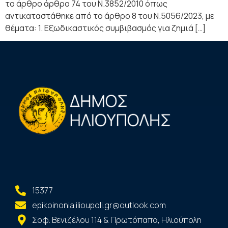
τo άρθρο άρθρο 74 του Ν.3852/2010 όπως
αντικαταστάθηκε από το άρθρο 8 του Ν.5056/2023, με
θέματα: 1. Εξωδικαστικός συμβιβασμός για ζημιά […]
15377
epikoinonia.ilioupoli.gr@outlook.com
Σοφ. Βενιζέλου 114 & Πρωτόπαπα, Ηλιούπολη