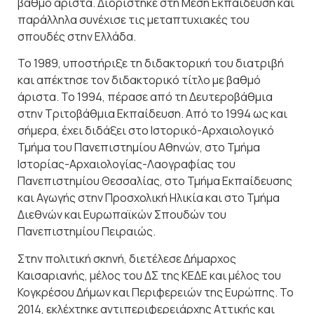
βαθμό άριστα. Διορίστηκε στη Μέση Εκπαίδευση και
παράλληλα συνέχισε τις μεταπτυχιακές του
σπουδές στην Ελλάδα.
Το 1989, υποστήριξε τη διδακτορική του διατριβή
και απέκτησε τον διδακτορικό τίτλο με βαθμό
άριστα. Το 1994, πέρασε από τη Δευτεροβάθμια
στην Τριτοβάθμια Εκπαίδευση. Από το 1994 ως και
σήμερα, έχει διδάξει στο Ιστορικό-Αρχαιολογικό
Τμήμα του Πανεπιστημίου Αθηνών, στο Τμήμα
Ιστορίας-Αρχαιολογίας-Λαογραφίας του
Πανεπιστημίου Θεσσαλίας, στο Τμήμα Εκπαίδευσης
και Αγωγής στην Προσχολική Ηλικία και στο Τμήμα
Διεθνών και Ευρωπαϊκών Σπουδών του
Πανεπιστημίου Πειραιώς.
Στην πολιτική σκηνή, διετέλεσε Δήμαρχος
Καισαριανής, μέλος του ΔΣ της ΚΕΔΕ και μέλος του
Κογκρέσου Δήμων και Περιφερειών της Ευρώπης. Το
2014, εκλέχτηκε αντιπεριφερειάρχης Αττικής και