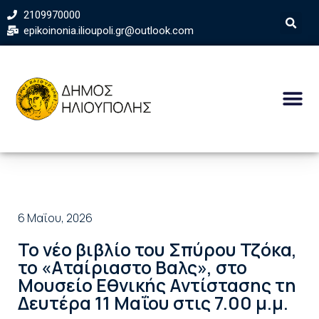
2109970000
epikoinonia.ilioupoli.gr@outlook.com
6 Μαΐου, 2026
Το νέο βιβλίο του Σπύρου Τζόκα,
το «Αταίριαστο Βαλς», στο
Μουσείο Εθνικής Αντίστασης τη
Δευτέρα 11 Μαΐου στις 7.00 μ.μ.