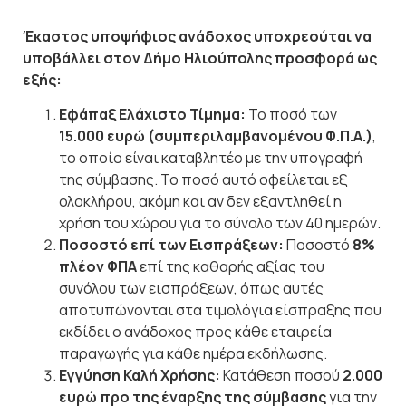
Έκαστος υποψήφιος ανάδοχος υποχρεούται να
υποβάλλει στον Δήμο Ηλιούπολης προσφορά ως
εξής:
Εφάπαξ Ελάχιστο Τίμημα:
Το ποσό των
15.000 ευρώ (συμπεριλαμβανομένου Φ.Π.Α.)
,
το οποίο είναι καταβλητέο με την υπογραφή
της σύμβασης. Το ποσό αυτό οφείλεται εξ
ολοκλήρου, ακόμη και αν δεν εξαντληθεί η
χρήση του χώρου για το σύνολο των 40 ημερών.
Ποσοστό επί των Εισπράξεων:
Ποσοστό
8%
πλέον ΦΠΑ
επί της καθαρής αξίας του
συνόλου των εισπράξεων, όπως αυτές
αποτυπώνονται στα τιμολόγια είσπραξης που
εκδίδει ο ανάδοχος προς κάθε εταιρεία
παραγωγής για κάθε ημέρα εκδήλωσης.
Εγγύηση Καλή Χρήσης:
Κατάθεση ποσού
2.000
ευρώ προ της έναρξης της σύμβασης
για την