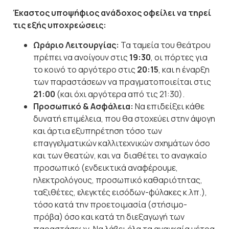
Έκαστος υποψήφιος ανάδοχος οφείλει να τηρεί
τις εξής υποχρεώσεις:
Ωράριο Λειτουργίας:
Τα ταμεία του θεάτρου
πρέπει να ανοίγουν στις
19:30
, οι πόρτες για
το κοινό το αργότερο στις
20:15
, και η έναρξη
των παραστάσεων να πραγματοποιείται στις
21:00
(και όχι αργότερα από τις 21:30).
Προσωπικό & Ασφάλεια:
Να επιδείξει κάθε
δυνατή επιμέλεια, που θα στοχεύει στην άψογη
και άρτια εξυπηρέτηση τόσο των
επαγγελματικών καλλιτεχνικών σχημάτων όσο
και των θεατών, και να διαθέτει το αναγκαίο
προσωπικό (ενδεικτικά αναφέρουμε,
ηλεκτρολόγους, προσωπικό καθαριότητας,
ταξιθέτες, ελεγκτές εισόδων-φύλακες κ.λπ.),
τόσο κατά την προετοιμασία (στήσιμο-
πρόβα) όσο και κατά τη διεξαγωγή των
παραστάσεων. Να λάβει όλα τα αναγκαία μέτρα