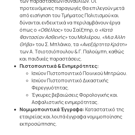
των παραστάσεων/συναυλιών. Οι
προτεινόμενες παραγωγές θα επιλεγούν μετά
από εισήγηση του Τμήματος Πολιτισμού και
δύνανται ενδεικτικά να περιλαμβάνουν έργα
όπως ο
«Οθέλλος»
του Σαίξπηρ, ο
«Κατά
Φαντασίαν Ασθενής»
του Μολιέρου,
«Μια Άλλη
Θήβα»
του Σ. Μπλάνκο, τα
«Ανεξάρτητα Κράτη»
των Α. Τσιοτσιόπουλου & Γ. Παλούμπη, καθώς
και παιδικές παραστάσεις.
Πιστοποιητικά & Ενημερότητες:
Ισχύον Πιστοποιητικό Ποινικού Μητρώου.
Ισχύον Πιστοποιητικό Δικαστικής
Φερεγγυότητας.
Έγκυρες βεβαιώσεις Φορολογικής και
Ασφαλιστικής ενημερότητας.
Νομιμοποιητικά Έγγραφα:
Καταστατικό της
εταιρείας και λοιπά έγγραφα νομιμοποίησης
εκπροσώπησης.