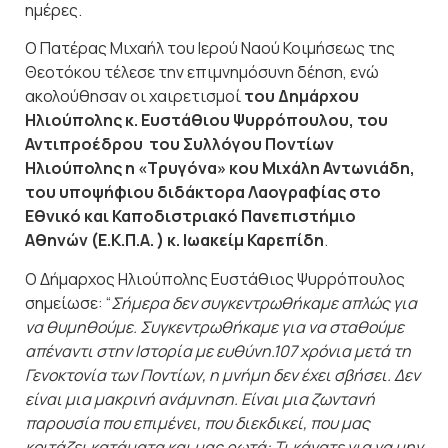
ημέρες.
Ο Πατέρας Μιχαήλ του Ιερού Ναού Κοιμήσεως της
Θεοτόκου τέλεσε την επιμνημόσυνη δέηση, ενώ
ακολούθησαν οι χαιρετισμοί
του Δημάρχου
Ηλιούπολης κ. Ευστάθιου Ψυρρόπουλου, του
Αντιπροέδρου του Συλλόγου Ποντίων
Ηλιούπολης η «Τρυγόνα» κου Μιχάλη Αντωνιάδη,
του υποψήφιου διδάκτορα Λαογραφίας στο
Εθνικό και Καποδιστριακό Πανεπιστήμιο
Αθηνών (Ε.Κ.Π.Α. ) κ. Ιωακείμ Καρεπίδη
.
Ο Δήμαρχος Ηλιούπολης Ευστάθιος Ψυρρόπουλος
σημείωσε: “
Σήμερα δεν συγκεντρωθήκαμε απλώς για
να θυμηθούμε. Συγκεντρωθήκαμε για να σταθούμε
απέναντι στην Ιστορία με ευθύνη.107 χρόνια μετά τη
Γενοκτονία των Ποντίων, η μνήμη δεν έχει σβήσει. Δεν
είναι μια μακρινή ανάμνηση. Είναι μια ζωντανή
παρουσία που επιμένει, που διεκδικεί, που μας
κοιτάζει κατάματα και μας ρωτά: Τι κάνατε για να μην