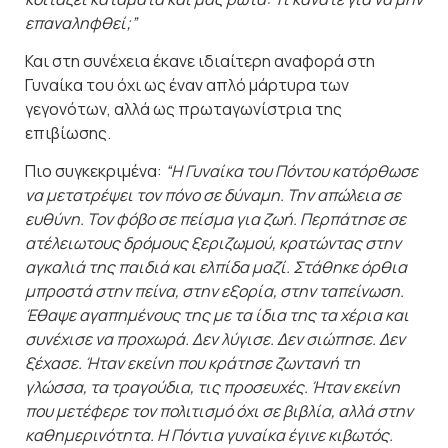
επαναληφθεί;”
Και στη συνέχεια έκανε ιδιαίτερη αναφορά στη
Γυναίκα του όχι ως έναν απλό μάρτυρα των
γεγονότων, αλλά ως πρωταγωνίστρια της
επιβίωσης.
Πιο συγκεκριμένα:
“Η Γυναίκα του Πόντου κατόρθωσε
να μετατρέψει τον πόνο σε δύναμη. Την απώλεια σε
ευθύνη. Τον φόβο σε πείσμα για ζωή. Περπάτησε σε
ατέλειωτους δρόμους ξεριζωμού, κρατώντας στην
αγκαλιά της παιδιά και ελπίδα μαζί. Στάθηκε όρθια
μπροστά στην πείνα, στην εξορία, στην ταπείνωση.
Έθαψε αγαπημένους της με τα ίδια της τα χέρια και
συνέχισε να προχωρά. Δεν λύγισε. Δεν σιώπησε. Δεν
ξέχασε. Ήταν εκείνη που κράτησε ζωντανή τη
γλώσσα, τα τραγούδια, τις προσευχές. Ήταν εκείνη
που μετέφερε τον πολιτισμό όχι σε βιβλία, αλλά στην
καθημερινότητα. Η Πόντια γυναίκα έγινε κιβωτός.