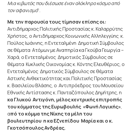
Μια κιβωτός που διέσωσε έναν ολόκληρο κόσμο από
τον αφανισμό
“.
Με την παρουσία τους τίμησαν επίσης οι:
Αντιδήμαρχος Πολιτικής Προστασίας κ. Καλαρρύτης
Χρήστος, ο Αντιδήμαρχος Κοινωνικής Αλληλεγγύης κ.
Πούλος Ιωάννης, η Εντεταλμένη Δημοτική Σύμβουλος
σε θέματα Ατόμων με Αναπηρία κα Γκούβα Γεωργία –
Χαρά, ο Εντεταλμένος Δημοτικός Σύμβουλος σε
θέματα Κυκλικής Οικονομίας κ. Κόντης Ελευθέριος, ο
Εντεταλμένος Δημοτικός Σύμβουλος σε θέματα
Αστικής Ανθεκτικότητας και Πολιτικής Προστασίας
κ. Βασιλείου Βλάσης, ο Αντιπρόεδρος του Μουσείου
Εθνικής Αντίστασης κ. Πανταζόπουλος Δημήτρης, η
κα Γλυκού Αντιγόνη, μέλος κεντρικής επιτροπής
του κόμματος της Ευρωβουλής «Φωνή Λογικής»
,
α
πό το κόμμα της Νίκης τα μέλη του
βουλευτηρίου η κα Εζνεπίδου Μαρία και ο κ.
Γκοτσόπουλος Ανδρέας.