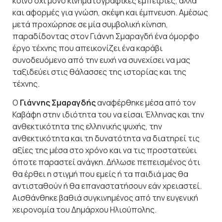
κοινό όχι μόνο κινηματογραφικές εμπειρίες, αλλά
και αφορμές για γνώση, σκέψη και έμπνευση. Αμέσως
μετά προχώρησε σε μία συμβολική κίνηση,
παραδίδοντας στον Γιάννη Σμαραγδή ένα όμορφο
έργο τέχνης που απεικονίζει ένα καράβι
συνοδευόμενο από την ευχή να συνεχίσει να μας
ταξιδεύει στις θάλασσες της ιστορίας και της
τέχνης.
Ο
Γιάννης Σμαραγδής
αναφέρθηκε μέσα από τον
Καβάφη στην ιδιότητα του να είσαι Έλληνας και την
ανθεκτικότητα της ελληνικής ψυχής, την
ανθεκτικότητα και τη δυνατότητα να διατηρεί τις
αξίες της μέσα στο χρόνο και να τις προστατεύει
όποτε παραστεί ανάγκη. Δήλωσε πεπεισμένος ότι
θα έρθει η στιγμή που εμείς ή τα παιδιά μας θα
αντισταθούν ή θα επαναστατήσουν εάν χρειαστεί.
Αισθάνθηκε βαθιά συγκινημένος από την ευγενική
χειρονομία του Δημάρχου Ηλιούπολης.