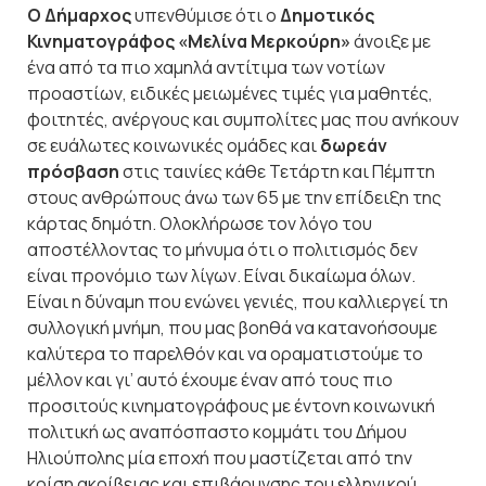
Ο Δήμαρχος
υπενθύμισε ότι ο
Δημοτικός
Κινηματογράφος «Μελίνα Μερκούρη»
άνοιξε με
ένα από τα πιο χαμηλά αντίτιμα των νοτίων
προαστίων, ειδικές μειωμένες τιμές για μαθητές,
φοιτητές, ανέργους και συμπολίτες μας που ανήκουν
σε ευάλωτες κοινωνικές ομάδες και
δωρεάν
πρόσβαση
στις ταινίες κάθε Τετάρτη και Πέμπτη
στους ανθρώπους άνω των 65 με την επίδειξη της
κάρτας δημότη. Ολοκλήρωσε τον λόγο του
αποστέλλοντας το μήνυμα ότι ο πολιτισμός δεν
είναι προνόμιο των λίγων. Είναι δικαίωμα όλων.
Είναι η δύναμη που ενώνει γενιές, που καλλιεργεί τη
συλλογική μνήμη, που μας βοηθά να κατανοήσουμε
καλύτερα το παρελθόν και να οραματιστούμε το
μέλλον και γι’ αυτό έχουμε έναν από τους πιο
προσιτούς κινηματογράφους με έντονη κοινωνική
πολιτική ως αναπόσπαστο κομμάτι του Δήμου
Ηλιούπολης μία εποχή που μαστίζεται από την
κρίση ακρίβειας και επιβάρυνσης του ελληνικού