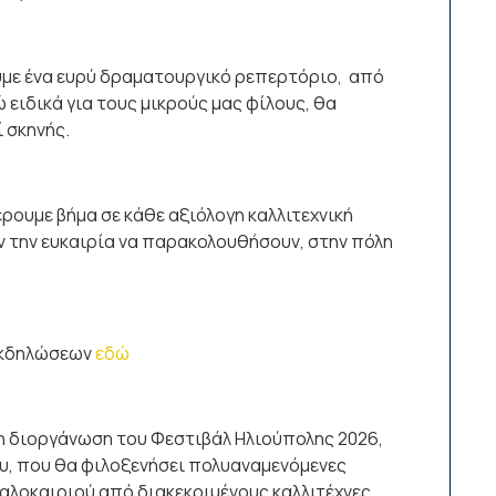
υμε ένα ευρύ δραματουργικό ρεπερτόριο, από
ειδικά για τους μικρούς μας φίλους, θα
 σκηνής.
έρουμε βήμα σε κάθε αξιόλογη καλλιτεχνική
υν την ευκαιρία να παρακολουθήσουν, στην πόλη
 εκδηλώσεων
εδώ
η διοργάνωση του Φεστιβάλ Ηλιούπολης 2026,
ου, που θα φιλοξενήσει πολυαναμενόμενες
αλοκαιριού από διακεκριμένους καλλιτέχνες.