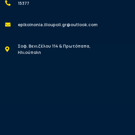
15377
epikoinonia.ilioupoli.gr@outlook.com
Σοφ. Βενιζέλου 114 & Πρωτόπαπα,
Ηλιούπολη