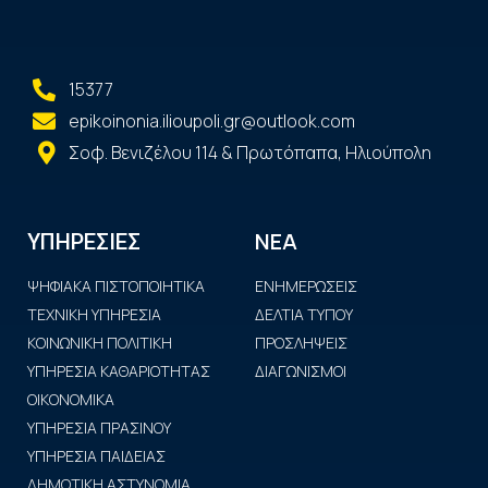
15377
epikoinonia.ilioupoli.gr@outlook.com
Σοφ. Βενιζέλου 114 & Πρωτόπαπα, Ηλιούπολη
ΝΕΑ
ΥΠΗΡΕΣΙΕΣ
ΨΗΦΙΑΚΑ ΠΙΣΤΟΠΟΙΗΤΙΚΑ
ΕΝΗΜΕΡΩΣΕΙΣ
ΤΕΧΝΙΚΗ ΥΠΗΡΕΣΙΑ
ΔΕΛΤΙΑ ΤΥΠΟΥ
ΚΟΙΝΩΝΙΚΗ ΠΟΛΙΤΙΚΗ
ΠΡΟΣΛΗΨΕΙΣ
ΥΠΗΡΕΣΙΑ ΚΑΘΑΡΙΟΤΗΤΑΣ
ΔΙΑΓΩΝΙΣΜΟΙ
ΟΙΚΟΝΟΜΙΚΑ
ΥΠΗΡΕΣΙΑ ΠΡΑΣΙΝΟΥ
ΥΠΗΡΕΣΙΑ ΠΑΙΔΕΙΑΣ
ΔΗΜΟΤΙΚΗ ΑΣΤΥΝΟΜΙΑ