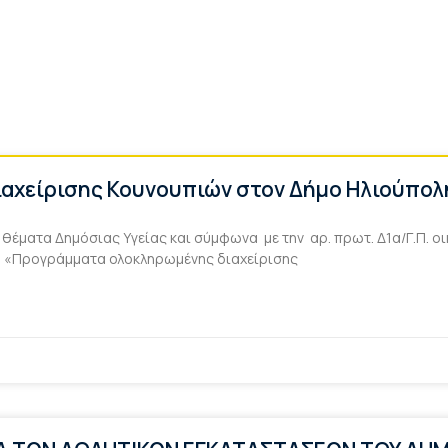
ιαχείρισης Κουνουπιών στον Δήμο Ηλιούπολ
θέματα Δημόσιας Υγείας και σύμφωνα με την αρ. πρωτ. Δ1α/Γ.Π. ο
μα «Προγράμματα ολοκληρωμένης διαχείρισης