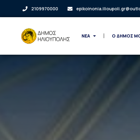
2109970000
epikoinonia.ilioupoli.gr@out
ΝΕΑ
Ο ΔΗΜΟΣ Μ