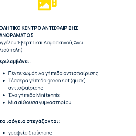
ΘΛΗΤΙΚΟ ΚΕΝΤΡΟ ΑΝΤΙΣΦΑΙΡΙΣΗΣ
ΑΝΟΡΑΜΑΤΟΣ
Αγγέλου Έβερτ 1 και Δαμασκηνού, Άνω
λιούπολη)
εριλαμβάνει:
Πέντε χωμάτινα γήπεδα αντισφαίρισης
Τέσσερα γήπεδα green set (quick)
αντισφαίρισης
Ένα γήπεδο Mini tennis
Μια αίθουσα γυμναστηρίου
το ισόγειο στεγάζονται:
γραφεία διοίκησης