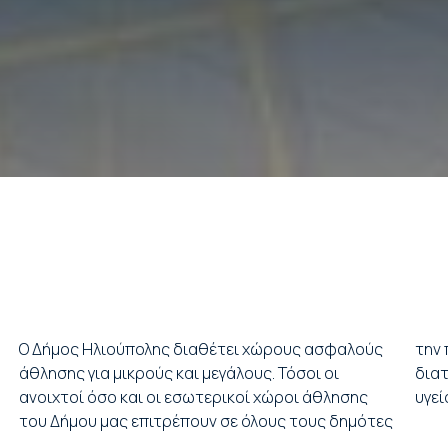
Ο Δήμος Ηλιούπολης διαθέτει χώρους ασφαλούς
την πρόσβαση στον αθλητισμό, με στόχο τη
άθλησης για μικρούς και μεγάλους. Τόσοι οι
διατήρηση μίας καλής σωματικής και ψυχικής
ανοιχτοί όσο και οι εσωτερικοί χώροι άθλησης
υγεί
του Δήμου μας επιτρέπουν σε όλους τους δημότες