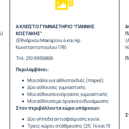
Α ΚΛΕΙΣΤΟ ΓΥΜΝΑΣΤΗΡΙΟ “ΓΙΑΝΝΗΣ
Α
υ)
ΚΩΣΤΑΚΗΣ”
Π
(Εθνάρχου Μακαρίου 4 και Ηρ.
(
Κωνσταντοπούλου 178)
Η
Τηλ: 210 9956806
Π
Περιλαμβάνει:
Μία σάλα για αθλοπαιδιές (παρκέ)
Δύο αίθουσες γυμναστικής
Μία αίθουσα ενόργανης γυμναστικής
Μία αίθουσα με όργανα ενδυνάμωσης
Στον περιβάλλοντα χώρο υπάρχουν:
Σ
Δύο γήπεδα αντισφαίρισης κουϊκ
Τρεις χώροι στάθμευσης (25, 14 και 15