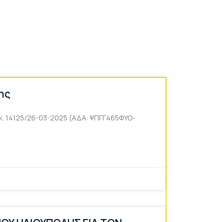
ης
ικ. 14125/26-03-2025 (ΑΔΑ: ΨΠΓΓ465ΦΥΟ-