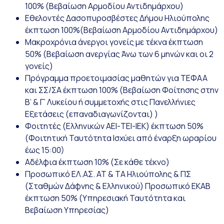
100% (Βεβαίωση Αρμοδίου Αντιδημάρχου)
Εθελοντές Δασοπυροσβέστες Δήμου Ηλιούπολης
έκπτωση 100%(Βεβαίωση Αρμοδίου Αντιδημάρχου)
Μακροχρόνια άνεργοι γονείς με τέκνα έκπτωση
50% (Βεβαίωση ανεργίας Άνω των 6 μηνών και οι 2
γονείς)
Πρόγραμμα προετοιμασίας μαθητών για ΤΕΦΑΑ
και ΣΣ/ΣΑ έκπτωση 100% (Βεβαίωση Φοίτησης στην
Β’ & Γ’ Λυκείου ή συμμετοχής στις Πανελλήνιες
Εξετάσεις (επαναδιαγωνίζονται) )
Φοιτητές (Ελληνικών ΑΕΙ-ΤΕΙ-ΙΕΚ) έκπτωση 50%
(Φοιτητική Ταυτότητα Ισχύει από έναρξη ωραρίου
έως 15:00)
Αδέλφια έκπτωση 10% (Σε κάθε τέκνο)
Προσωπικό ΕΛ.ΑΣ. ΑΤ & ΤΑ Ηλιούπολης & ΠΣ
(Σταθμών Δάφνης & Ελληνικού)
Προσωπικό ΕΚΑΒ
έκπτωση 50% (Υπηρεσιακή Ταυτότητα και
Βεβαίωση Υπηρεσίας)