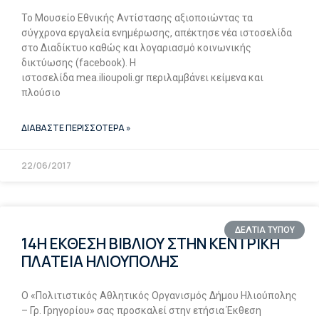
Το Μουσείο Εθνικής Αντίστασης αξιοποιώντας τα
σύγχρονα εργαλεία ενημέρωσης, απέκτησε νέα ιστοσελίδα
στο Διαδίκτυο καθώς και λογαριασμό κοινωνικής
δικτύωσης (facebook). Η
ιστοσελίδα mea.ilioupoli.gr περιλαμβάνει κείμενα και
πλούσιο
ΔΙΑΒΑΣΤΕ ΠΕΡΙΣΣΟΤΕΡΑ »
22/06/2017
ΔΕΛΤΙΑ ΤΥΠΟΥ
14Η ΕΚΘΕΣΗ ΒΙΒΛΙΟΥ ΣΤΗΝ ΚΕΝΤΡΙΚΗ
ΠΛΑΤΕΙΑ ΗΛΙΟΥΠΟΛΗΣ
Ο «Πολιτιστικός Αθλητικός Οργανισμός Δήμου Ηλιούπολης
– Γρ. Γρηγορίου» σας προσκαλεί στην ετήσια Έκθεση