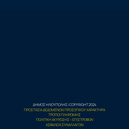
ΔΗΜΟΣ ΗΛΙΟΥΠΟΛΗΣ | COPYRIGHT 2024
ΠΡΟΣΤΑΣΙΑ ΔΕΔΟΜΕΝΩΝ ΠΡΟΣΩΠΙΚΟΥ ΧΑΡΑΚΤΗΡΑ
ΤΡΟΠΟΙ ΠΛΗΡΩΜΗΣ
ΠΟΛΙΤΙΚΗ ΑΚΥΡΩΣΗΣ – ΕΠΙΣΤΡΟΦΩΝ
ΑΣΦΑΛΕΙΑ ΣΥΝΑΛΛΑΓΩΝ