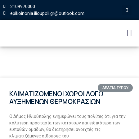
2109970000
epikoinonia.ilioupoli.gr@outlook.com
ΔΕΛΤΙΑ ΤΥΠΟΥ
ΚΛΙΜΑΤΙΖΟΜΕΝΟΙ ΧΩΡΟΙ ΛΟΓΩ
ΑΥΞΗΜΕΝΩΝ ΘΕΡΜΟΚΡΑΣΙΩΝ
Ο Δήμος Ηλιούπολης ενημερώνει τους πολίτες ότι για την
καλύτερη προστασία των κατοίκων και ειδικότερα των
ευπαθών ομάδων, θα διατηρήσει ανοιχτές τις
κλιματιζόμενες αίθουσες του