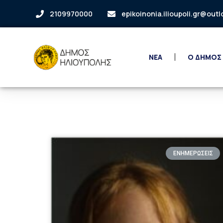
2109970000
epikoinonia.ilioupoli.gr@out
ΝΕΑ
Ο ΔΗΜΟΣ
ΕΝΗΜΕΡΩΣΕΙΣ