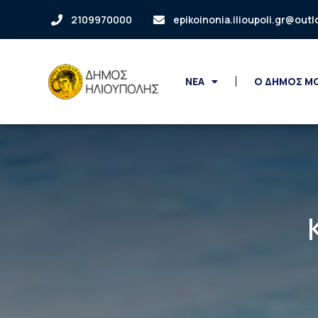
2109970000
epikoinonia.ilioupoli.gr@out
ΝΕΑ
Ο ΔΗΜΟΣ Μ