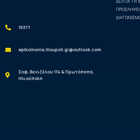
ΔΕΛΤΙΑ ΤΥΠ
ΠΡΟΣΛΗΨΕΙ
ΔΙΑΓΩΝΙΣΜΟ
15377
epikoinonia.ilioupoli.gr@outlook.com
Σοφ. Βενιζέλου 114 & Πρωτόπαπα,
Ηλιούπολη