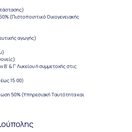
ατάστασης)
η 50% (Πιστοποιητικό Οικογενειακής
ευτικής αγωγής)
υ)
γονείς)
’ & Γ’ Λυκείου ή συμμετοχής στις
 έως 15:00)
τωση 50% (Υπηρεσιακή Ταυτότητα και
λιούπολης