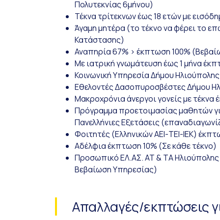
Πολυτεκνίας 6μήνου)
Τέκνα τρίτεκνων έως 18 ετών με εισόδ
Άγαμη μητέρα (το τέκνο να φέρει το ε
Κατάστασης)
Αναπηρία 67% > έκπτωση 100% (Βεβαί
Με ιατρική γνωμάτευση έως 1 μήνα έκ
Κοινωνική Υπηρεσία Δήμου Ηλιούπολη
Εθελοντές Δασοπυροσβέστες Δήμου Η
Μακροχρόνια άνεργοι γονείς με τέκνα 
Πρόγραμμα προετοιμασίας μαθητών για
Πανελλήνιες Εξετάσεις (επαναδιαγωνίζ
Φοιτητές (Ελληνικών ΑΕΙ-ΤΕΙ-ΙΕΚ) έκπ
Αδέλφια έκπτωση 10% (Σε κάθε τέκνο)
Προσωπικό ΕΛ.ΑΣ. ΑΤ & ΤΑ Ηλιούπολης
Βεβαίωση Υπηρεσίας)
Απαλλαγές/εκπτώσεις γ