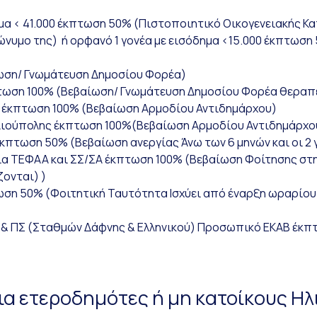
ημα < 41.000 έκπτωση 50% (Πιστοποιητικό Οικογενειακής Κ
πώνυμο της) ή ορφανό 1 γονέα με εισόδημα <15.000 έκπτωσ
ωση/ Γνωμάτευση Δημοσίου Φορέα)
πτωση 100% (Βεβαίωση/ Γνωμάτευση Δημοσίου Φορέα θεραπ
ς έκπτωση 100% (Βεβαίωση Αρμοδίου Αντιδημάρχου)
λιούπολης έκπτωση 100%(Βεβαίωση Αρμοδίου Αντιδημάρχο
έκπτωση 50% (Βεβαίωση ανεργίας Άνω των 6 μηνών και οι 2 
 ΤΕΦΑΑ και ΣΣ/ΣΑ έκπτωση 100% (Βεβαίωση Φοίτησης στην Β
ονται) )
τωση 50% (Φοιτητική Ταυτότητα Ισχύει από έναρξη ωραρίου
 & ΠΣ (Σταθμών Δάφνης & Ελληνικού) Προσωπικό ΕΚΑΒ έκπ
ια ετεροδημότες ή μη κατοίκους Η