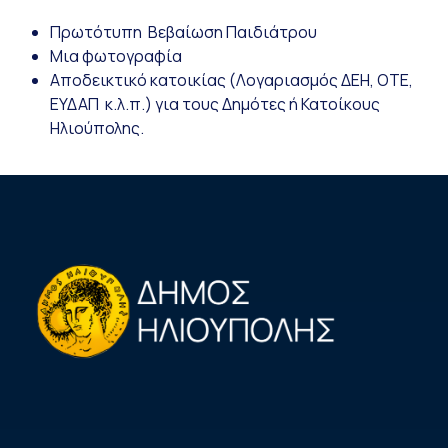
Πρωτότυπη Βεβαίωση Παιδιάτρου
Μια φωτογραφία
Αποδεικτικό κατοικίας (Λογαριασμός ΔΕΗ, ΟΤΕ,
ΕΥΔΑΠ κ.λ.π.) για τους Δημότες ή Κατοίκους
Ηλιούπολης.