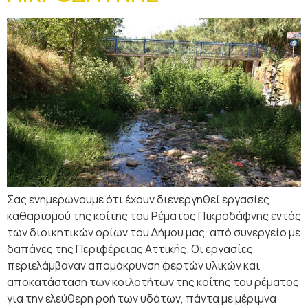
Σας ενημερώνουμε ότι έχουν διενεργηθεί εργασίες
καθαρισμού της κοίτης του Ρέµατος Πικροδάφνης εντός
των διοικητικών ορίων του ∆ήµου µας, από συνεργείο µε
δαπάνες της Περιφέρειας Αττικής. Οι εργασίες
περιελάµβαναν αποµάκρυνση φερτών υλικών και
αποκατάσταση των κοιλοτήτων της κοίτης του ρέµατος
για την ελεύθερη ροή των υδάτων, πάντα µε µέριµνα