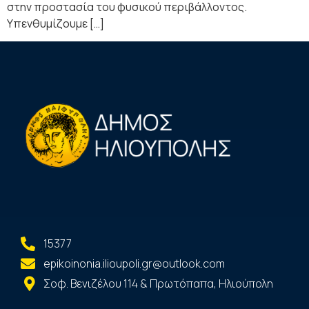
στην προστασία του φυσικού περιβάλλοντος.
Υπενθυµίζουµε […]
15377
epikoinonia.ilioupoli.gr@outlook.com
Σοφ. Βενιζέλου 114 & Πρωτόπαπα, Ηλιούπολη