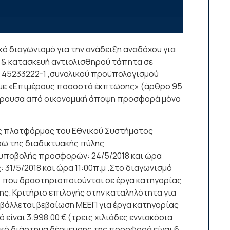
κό διαγωνισμό για την ανάδειξη αναδόχου για
 & κατασκευή αντιολισθηρού τάπητα σε
: 45233222-1 ,συνολικού προϋπολογισμού
ς με «Επιμέρους ποσοστά έκπτωσης» (άρθρο 95
μφέρουσα από οικονομική άποψη προσφορά μόνο
ς πλατφόρμας του Εθνικού Συστήματος
ω της διαδικτυακής πύλης
α υποβολής προσφορών: 24/5/2018 και ώρα
31/5/2018 και ώρα 11:00π.μ .Στο διαγωνισμό
ς που δραστηριοποιούνται σε έργα κατηγορίας
ς. Κριτήριο επιλογής στην καταληλότητα για
βάλλεται βεβαίωση ΜΕΕΠ για έργα κατηγορίας
είναι 3.998,00 € (τρεις χιλιάδες εννιακόσια
νικό διάστημα δέσμευσης της προσφορά είναι 6