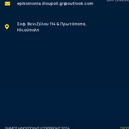
epikoinonia.ilioupoli.gr@outlook.com
Σοφ. Βενιζέλου 114 & Πρωτόπαπα,
Ηλιούπολη
ΔΗΜΟΣ ΗΛΙΟΥΠΟΛΗΣ | COPYRIGHT 2024
ΤΡΟΠ