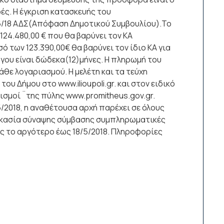
ές. Η έγκριση κατασκευής του
6/18 ΑΔΣ(Απόφαση Δημοτικού Συμβουλίου).Το
124.480,00 € που θα βαρύνει τον ΚΑ
σό των 123.390,00€ θα βαρύνει τον ίδιο ΚΑ για
έργου είναι δώδεκα(12)μήνες. Η πληρωμή του
άθε λογαριασμού. Η μελέτη και τα τεύχη
ου Δήμου στο www.ilioupoli.gr. και στον ειδικό
σμοί ¨της πύλης www.promitheus.gov.gr.
5/2018, η αναθέτουσα αρχή παρέχει σε όλους
ικασία σύναψης σύμβασης συμπληρωματικές
ς το αργότερο έως 18/5/2018. Πληροφορίες