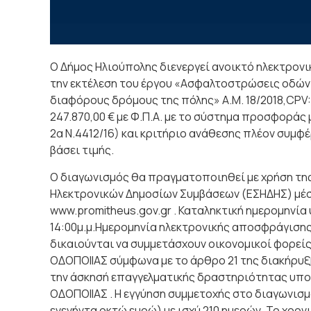
Ο Δήμος Ηλιούπολης διενεργεί ανοικτό ηλεκτρονι
την εκτέλεση του έργου «Ασφαλτοστρώσεις οδών
διαφόρους δρόμους της πόλης» Α.Μ. 18/2018,CPV
247.870,00 € με Φ.Π.Α. με το σύστημα προσφορά
2α Ν.4412/16) και κριτήριο ανάθεσης πλέον συ
βάσει τιμής.
Ο διαγωνισμός θα πραγματοποιηθεί με χρήση τη
Ηλεκτρονικών Δημοσίων Συμβάσεων (ΕΣΗΔΗΣ) μέσ
www.promitheus.gov.gr . Καταληκτική ημερομηνί
14:00μ.μ.Ημερομηνία ηλεκτρονικής αποσφράγισης: 
δικαιούνται να συμμετάσχουν οικονομικοί φορεί
ΟΔΟΠΟΙΙΑΣ σύμφωνα με το άρθρο 21 της διακήρυξη
την άσκησή επαγγελματικής δραστηριότητας υπο
ΟΔΟΠΟΙΙΑΣ . Η εγγύηση συμμετοχής στο διαγωνισμό 
ενενήντα οκτώ ευρώ) με ισχύ 210 ημερών. Το χρο