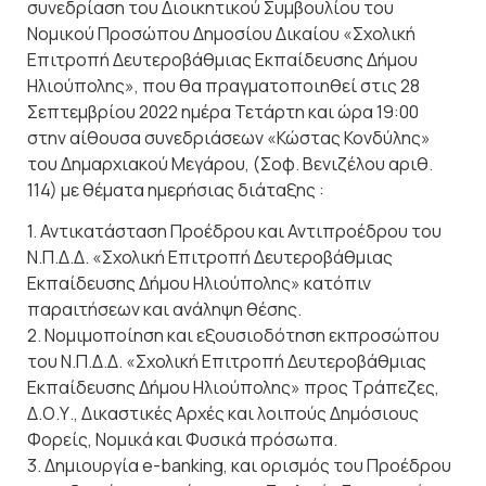
συνεδρίαση του Διοικητικού Συμβουλίου του
Νομικού Προσώπου Δημοσίου Δικαίου «Σχολική
Επιτροπή Δευτεροβάθμιας Εκπαίδευσης Δήμου
Ηλιούπολης», που θα πραγματοποιηθεί στις 28
Σεπτεμβρίου 2022 ημέρα Τετάρτη και ώρα 19:00
στην αίθουσα συνεδριάσεων «Κώστας Κονδύλης»
του Δημαρχιακού Μεγάρου, (Σοφ. Βενιζέλου αριθ.
114) με θέματα ημερήσιας διάταξης :
1. Αντικατάσταση Προέδρου και Αντιπροέδρου του
Ν.Π.Δ.Δ. «Σχολική Επιτροπή Δευτεροβάθμιας
Εκπαίδευσης Δήμου Ηλιούπολης» κατόπιν
παραιτήσεων και ανάληψη θέσης.
2. Νομιμοποίηση και εξουσιοδότηση εκπροσώπου
του Ν.Π.Δ.Δ. «Σχολική Επιτροπή Δευτεροβάθμιας
Εκπαίδευσης Δήμου Ηλιούπολης» προς Τράπεζες,
Δ.Ο.Υ., Δικαστικές Αρχές και λοιπούς Δημόσιους
Φορείς, Νομικά και Φυσικά πρόσωπα.
3. Δημιουργία e-banking, και ορισμός του Προέδρου