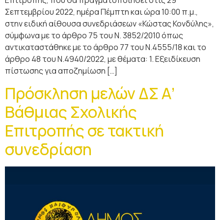
Επιτροπής, που θα πραγματοποιηθεί στις 29
Σεπτεμβρίου 2022, ημέρα Πέμπτη και ώρα 10:00 π.μ.,
στην ειδική αίθουσα συνεδριάσεων «Κώστας Κονδύλης»,
σύμφωνα με τo άρθρο 75 του Ν. 3852/2010 όπως
αντικαταστάθηκε με το άρθρο 77 του Ν.4555/18 και το
άρθρο 48 του Ν.4940/2022, με θέματα: 1. Εξειδίκευση
πίστωσης για αποζημίωση […]
Πρόσκληση μελών ΔΣ Α’
Βάθμιας Σχολικής
Επιτροπής σε τακτική
συνεδρίαση