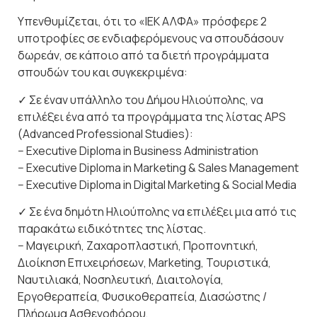
Υπενθυμίζεται, ότι το «ΙΕΚ ΑΛΦΑ» πρόσφερε 2
υποτροφίες σε ενδιαφερόμενους να σπουδάσουν
δωρεάν, σε κάποιο από τα διετή προγράμματα
σπουδών του και συγκεκριμένα:
✓ Σε έναν υπάλληλο του Δήμου Ηλιούπολης, να
επιλέξει ένα από τα προγράμματα της λίστας APS
(Advanced Professional Studies):
− Executive Diploma in Business Administration
− Executive Diploma in Marketing & Sales Management
− Executive Diploma in Digital Marketing & Social Media
✓ Σε ένα δημότη Ηλιούπολης να επιλέξει μια από τις
παρακάτω ειδικότητες της λίστας.
− Μαγειρική, Ζαχαροπλαστική, Προπονητική,
Διοίκηση Επιχειρήσεων, Marketing, Τουριστικά,
Ναυτιλιακά, Νοσηλευτική, Διαιτολογία,
Εργοθεραπεία, Φυσικοθεραπεία, Διασώστης /
Πλήρωμα Ασθενοφόρου,