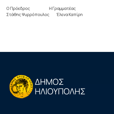
Ο Πρόεδρος Η Γραμματέας
Στάθης Ψυρρόπουλος Έλενα Καπίρη