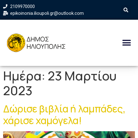
2109970000
epikoinonia.ilioupoli.gr@outlook.com
Ημέρα:
23 Μαρτίου
2023
Δώρισε βιβλία ή λαμπάδες,
χάρισε χαμόγελα!