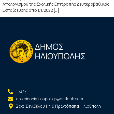
Απολογισμού της Σχολικής Επιτροπής Δευτεροβάθμιας
Εκπαίδευσης από 1/1/2022 […]
15377
epikoinonia.ilioupoli.gr@outlook.com
Σοφ. Βενιζέλου 114 & Πρωτόπαπα, Ηλιούπολη