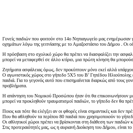
Γονείς παιδιών που φοιτούν στο 14ο Νηπιαγωγείο μας ενημέρωσαν 
οχημάτων λόγω της γειτνίασης με το Αμαξοστάσιο του Δήμου . Οι οδη
Η πρόσβαση στο σχολικό χώρο θα πρέπει να διασφαλίζει την ασφαλ
μπορεί να μεταφερθεί σε άλλο κτίριο, μια πρώτη κίνηση θα μπορού
Ζητήματα ασφάλειας όμως, δεν προκύπτουν μόνο εκεί αλλά υπάρχου
Ο αγωνιστικός χώρος στο γήπεδο 5Χ5 του Β’ Γηπέδου Ηλιούπολης έχ
παιδιά. Για το γεγονός αυτό που επισημαίνεται διαρκώς από τους
προβλήματα.
Η απάντηση του Νομικού Προσώπου ήταν ότι θα επικοινωνήσουν με 
μπορεί να προκληθούν τραυματισμοί παιδιών, το γήπεδο δεν θα πρέπ
Ποιος και πότε θα ελέγξει αν οι φθορές είναι σημαντικές και δεν π
Που θα αθληθούν τα περίπου 80 παιδιά που χρησιμοποιούν το γήπεδ
Οι αθλητικοί χώροι πρέπει να βρίσκονται στη διάθεση των παιδιών
Στις προτεραιότητές μας, ως η αυριανή Διοίκηση του Δήμου, είναι τ