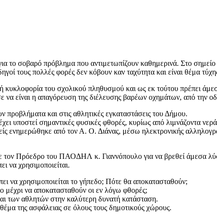
για το σοβαρό πρόβλημα που αντιμετωπίζουν καθημερινά. Στο σημείο
γοί τους πολλές φορές δεν κόβουν καν ταχύτητα και είναι θέμα τύχης
ή κυκλοφορία του σχολικού πληθυσμού και ως εκ τούτου πρέπει άμεσ
σε να είναι η απαγόρευση της διέλευσης βαρέων οχημάτων, από την 
ν προβλήματα και στις αθλητικές εγκαταστάσεις του Δήμου.
ει υποστεί σημαντικές φυσικές φθορές, κυρίως από λιμνάζοντα νερά,
 γονείς ενημερώθηκε από τον Α. Ο. Διάνας, μέσω ηλεκτρονικής αλλη
τον Πρόεδρο του ΠΑΟΔΗΛ κ. Γιαννόπουλο για να βρεθεί άμεσα λύση κ
ει να χρησιμοποιείται.
ρέπει να χρησιμοποιείται το γήπεδο; Πότε θα αποκατασταθούν;
ο μέχρι να αποκατασταθούν οι εν λόγω φθορές;
 και των αθλητών στην καλύτερη δυνατή κατάσταση.
ο θέμα της ασφάλειας σε όλους τους δημοτικούς χώρους.