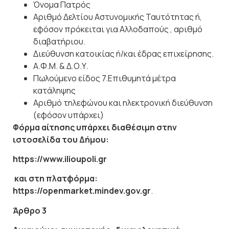
Όνομα
Πατρός
Αριθμό Δελτίου Αστυνομικής Ταυτότητας ή,
εφόσον πρόκειται για Αλλοδαπούς , αριθμό
διαβατήριου.
Διεύθυνση κατοικίας ή/και έδρας
επιχείρησης.
Α.Φ.Μ. &
Δ.Ο.Υ.
Πωλούμενο είδος 7.Επιθυμητά μέτρα
κατάληψης
Αριθμό τηλεφώνου και ηλεκτρονική διεύθυνση
(εφόσον
υπάρχει)
Φόρμα
αίτησης
υπάρχει
διαθέσιμη
στην
ιστοσελίδα
του
Δήμου:
https://www.ilioupoli.gr
και
στη
πλατφόρμα:
https://openmarket.mindev.gov.gr
.
Άρθρο
3