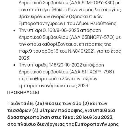
Δημοτικού Συμβουλίου (ΑΔΑ:9ΓΜΞΩΡΥ-Κ30) με
την οποία εγκρίθηκε ο Κανονισμός λειτουργίας
βραχυχρόνιων αγορών (Θρησκευτικών
Εμποροπανηγύρεων)
του Δήμου Ηλιούπολης
Την υπ’ αριθ. 168/8-06-2023 απόφαση
Δημοτικού Συμβουλίου (ΑΔΑ:63ΒΝΩΡΥ-57Θ) με
την οποία καθορίζονται οι επιτροπές της
παρ.9 του αρθρ.13 του Ν.4849/2021, για το έτος
2023.
Την υπ’ αριθμ 148/20-10-2022 απόφαση
Δημοτικού συμβουλίου (ΑΔΑ:61ΤΧΩΡΥ-79Θ)
περί καθορισμού τελών κοιν. χώρων
εμποροπανηγύρεων
έτους 2023.
ΠΡΟΚΗΡΥΣΣΕΙ
Τριάντα έξι (36) θέσεις των δύο (2) και των
τεσσάρων (4) μέτρων πρόσοψης, για υπαίθρια
δραστηριοποίηση
στις
19 και 20 Ιουλίου
2023,
στο
πλαίσιο
διενέργειας
της Εμποροπανήγυρης