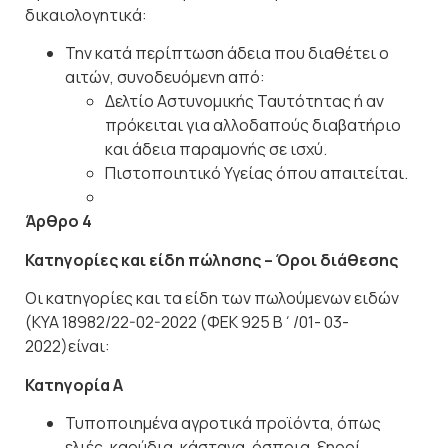
δικαιολογητικά:
Την κατά περίπτωση άδεια που διαθέτει ο
αιτών, συνοδευόμενη
από:
Δελτίο Αστυνομικής Ταυτότητας ή αν
πρόκειται για αλλοδαπούς διαβατήριο
και άδεια παραμονής σε ισχύ.
Πιστοποιητικό Υγείας όπου
απαιτείται.
Άρθρο
4
Κατηγορίες
και
είδη
πώλησης
–
Όροι
διάθεσης
Οι κατηγορίες και τα είδη των πωλούμενων ειδών
(ΚΥΑ 18982/22-02-2022 (ΦΕΚ 925 Β΄/01-
03-
2022)είναι:
Κατηγορία
Α
Τυποποιημένα αγροτικά προϊόντα, όπως
ελιές, καρύδια, κάστανα, όσπρια, ξηροί