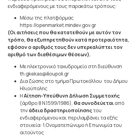
ενδιαφερόμενους με τους παρακάτω τρόπους:
Mέσω
της
πλατφόρμας
https://openmarket.mindev.gov.gr
(Οι αιτήσεις που θα κατατεθούν με αυτόν τον
τρόπο, θα εξυπηρετηθούν κατά
προτεραιότητα,
εφόσον
ο
αριθμός
τους
δεν
υπερκαλύπτει
τον
αριθμό των διαθέσιμων θέσεων).
Με ηλεκτρονικό ταχυδρομείο στη διεύθυνση
th.gkekas@ilioupoli.gr
Δια ζώσης στο τμήμα Πρωτοκόλλου
του
Δήμου
Ηλιούπολης
Η
Αίτηση-Υπεύθυνη
Δήλωση
Συμμετοχής
(άρθρο 8 Ν.1599/1986),
θα
συνοδεύεται
από
την
άδεια δραστηριοποίησης
του
ενδιαφερόμενου και περιλαμβάνει τα εξής
στοιχεία: 1.Ονοματεπώνυμο ή Επωνυμία του
αιτούντος