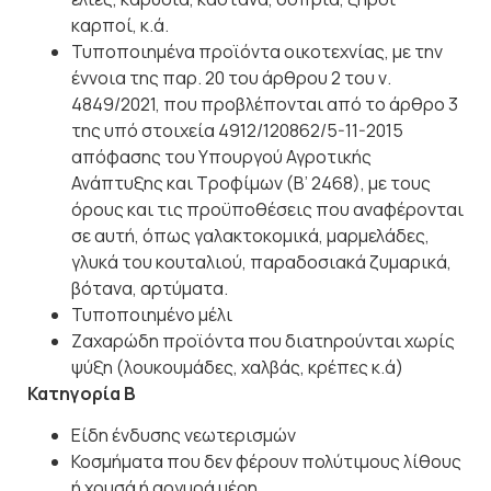
καρποί,
κ.ά.
Τυποποιημένα προϊόντα οικοτεχνίας, με την
έννοια της παρ. 20 του άρθρου 2 του ν.
4849/2021, που προβλέπονται από το άρθρο 3
της υπό στοιχεία 4912/120862/5-11-2015
απόφασης του Υπουργού Αγροτικής
Ανάπτυξης και Τροφίμων (Β’ 2468), με τους
όρους και τις προϋποθέσεις που αναφέρονται
σε αυτή, όπως γαλακτοκομικά, μαρμελάδες,
γλυκά του κουταλιού, παραδοσιακά ζυμαρικά,
βότανα, αρτύματα.
Τυποποιημένο
μέλι
Ζαχαρώδη προϊόντα που διατηρούνται χωρίς
ψύξη (λουκουμάδες, χαλβάς, κρέπες
κ.ά)
Κατηγορία
Β
Είδη ένδυσης
νεωτερισμών
Κοσμήματα που δεν φέρουν πολύτιμους λίθους
ή χρυσά ή αργυρά
μέρη