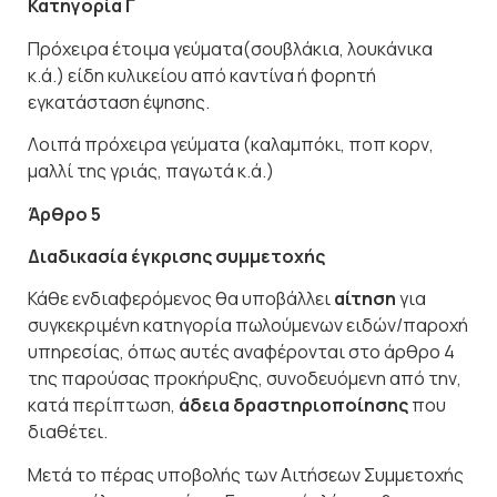
Κατηγορία
Γ
Πρόχειρα έτοιμα γεύματα(σουβλάκια, λουκάνικα
κ.ά.) είδη κυλικείου από καντίνα ή φορητή
εγκατάσταση έψησης.
Λοιπά πρόχειρα γεύματα (καλαμπόκι, ποπ κορν,
μαλλί της γριάς, παγωτά
κ.ά.)
Άρθρο
5
Διαδικασία
έγκρισης
συμμετοχής
Κάθε ενδιαφερόμενος θα υποβάλλει
αίτηση
για
συγκεκριμένη κατηγορία πωλούμενων ειδών/παροχή
υπηρεσίας, όπως αυτές αναφέρονται στο άρθρο 4
της παρούσας προκήρυξης, συνοδευόμενη από την,
κατά περίπτωση,
άδεια δραστηριοποίησης
που
διαθέτει.
Μετά το πέρας υποβολής των Αιτήσεων Συμμετοχής