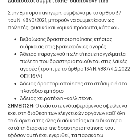
Δικαιούχοι
συμμετοχής-
δικαιολογητικά
Στην Εμποροπανήγυρη, σύμφωνα με το άρθρο 37
του Ν. 4849/2021, μπορούν να συμμετέχουν ως
πωλητές, φυσικά και νομικά πρόσωπα, κάτοχοι:
Βεβαίωσης δραστηριοποίησης ετήσιας
διάρκειας στις βραχυχρόνιες
αγορές.
Άδειας παραγωγού πωλητή και επαγγελματία
πωλητή που δραστηριοποιούνται στις λαϊκές
αγορές (τροπ. με το άρθρο 134 Ν.4887/4.2.2022
ΦΕΚ 16/Α)
Άδειας δραστηριοποίησης στο στάσιμο ή στο
πλανόδιο
εμπόριο
Άδειας χειροτέχνη –
καλλιτέχνη.
ΣΗΜΕΙΩΣΗ
: Ο εκάστοτε ενδιαφερόμενος οφείλει να
έχει στη διάθεση των ελεγκτικών οργάνων καθ’ όλη
τη διάρκεια της όλης διαδικασίας και ειδικότερα
κατά τη διάρκεια της δραστηριοποίησης του ,
εφόσον αυτή έχει εγκριθεί, τα παρακάτω