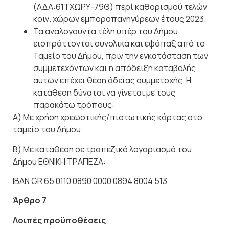
(ΑΔΑ:61ΤΧΩΡΥ-79Θ) περί καθορισμού τελών
κοιν. χώρων
εμποροπανηγύρεων
έτους 2023.
Τα αναλογούντα τέλη υπέρ του Δήμου
εισπράττονται συνολικά και εφάπαξ από το
Ταμείο του Δήμου, πριν την εγκατάσταση των
συμμετεχόντων και η απόδειξη καταβολής
αυτών επέχει θέση άδειας συμμετοχής. Η
κατάθεση δύναται να γίνεται με τους
παρακάτω τρόπους:
Α) Με χρήση χρεωστικής/πιστωτικής κάρτας στο
ταμείο του
Δήμου.
Β) Με κατάθεση σε τραπεζικό λογαριασμό του
Δήμου
ΕΘΝΙΚΗ ΤΡΑΠΕΖΑ:
IBAN GR 65 0110 0890 0000 0894 8004 513
Άρθρο
7
Λοιπές
προϋποθέσεις