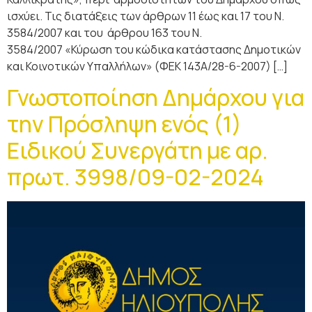
ισχύει. Τις διατάξεις των άρθρων 11 έως και 17 του Ν.
3584/2007 και του άρθρου 163 του Ν.
3584/2007 «Κύρωση του κώδικα κατάστασης Δημοτικών
και Κοινοτικών Υπαλλήλων» (ΦΕΚ 143Α/28-6-2007) […]
Γνωστοποίηση Δημάρχου για
την Πρόσληψη ενός (1)
Ειδικού Συνεργάτη με αρ.
πρωτ. 3998/09-02-2024