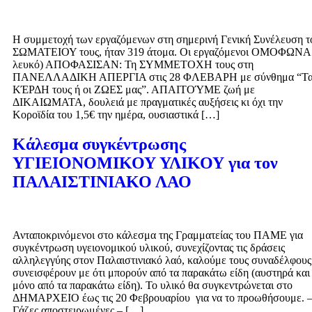
Η συμμετοχή των εργαζόμενων στη σημερινή Γενική Συνέλευση τ
ΣΩΜΑΤΕΙΟΥ τους, ήταν 319 άτομα. Οι εργαζόμενοι ΟΜΟΦΩΝΑ 
λευκό) ΑΠΟΦΑΣΙΣΑΝ: Τη ΣΥΜΜΕΤΟΧΗ τους στη
ΠΑΝΕΛΛΑΔΙΚΗ ΑΠΕΡΓΙΑ στις 28 ΦΛΕΒΑΡΗ με σύνθημα “Τ
ΚΈΡΔΗ τους ή οι ΖΩΕΣ μας”. ΑΠΑΙΤΟΎΜΕ ζωή με
ΔΙΚΑΙΩΜΑΤΑ, δουλειά με πραγματικές αυξήσεις κι όχι την
Κοροϊδία του 1,5€ την ημέρα, ουσιαστικά […]
Κάλεσμα συγκέντρωσης
ΥΓΙΕΙΟΝΟΜΙΚΟΥ ΥΛΙΚΟΥ για τον
ΠΑΛΑΙΣΤΙΝΙΑΚΟ ΛΑΟ
Ανταποκρινόμενοι στο κάλεσμα της Γραμματείας του ΠΑΜΕ για
συγκέντρωση υγειονομικού υλικού, συνεχίζοντας τις δράσεις
αλληλεγγύης στον Παλαιστινιακό λαό, καλούμε τους συναδέλφους
συνεισφέρουν με ότι μπορούν από τα παρακάτω είδη (αυστηρά και
μόνο από τα παρακάτω είδη). Το υλικό θα συγκεντρώνεται στο
ΔΗΜΑΡΧΕΙΟ έως τις 20 Φεβρουαρίου για να το προωθήσουμε. 
Γάζες αποστειρωμένες – […]