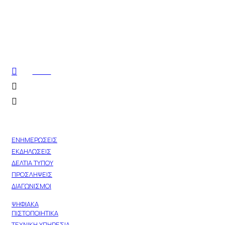
15377
epikoinonia.ilioupoli.gr@outlook.com
Σοφ. Βενιζέλου 114 & Πρωτόπαπα, Ηλιούπολη
ΝΕΑ
ΕΝΗΜΕΡΩΣΕΙΣ
ΕΚΔΗΛΩΣΕΙΣ
ΔΕΛΤΙΑ ΤΥΠΟΥ
ΠΡΟΣΛΗΨΕΙΣ
ΔΙΑΓΩΝΙΣΜΟΙ
ΥΠΗΡΕΣΙΕΣ
ΨΗΦΙΑΚΑ
ΠΙΣΤΟΠΟΙΗΤΙΚΑ
ΤΕΧΝΙΚΗ ΥΠΗΡΕΣΙΑ