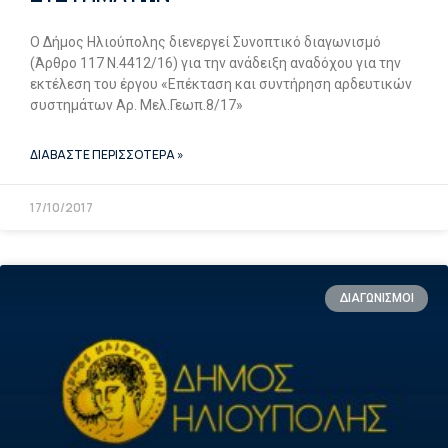
Ο Δήμος Ηλιούπολης διενεργεί Συνοπτικό διαγωνισμό
(Άρθρο 117 Ν.4412/16) για την ανάδειξη αναδόχου για την
εκτέλεση του έργου «Επέκταση και συντήρηση αρδευτικών
συστημάτων Αρ. Μελ.Γεωπ.8/17»
ΔΙΑΒΑΣΤΕ ΠΕΡΙΣΣΟΤΕΡΑ »
17/10/2017
ΔΙΑΓΩΝΙΣΜΟΙ