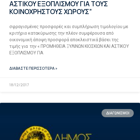
ΑΣΤΙΚΟΥ ΕΞΟΠΛΙΣΜΟΥ ΓΙΑ ΤΟΥΣ
ΚΟΙΝΟΧΡΗΣΤΟΥΣ ΧΩΡΟΥΣ”
σφραγισμένες προσφορές και συμπλήρωση τιμολογίου με
κριτήριο κατακύρωσης την πλέον συμφέρουσα από
οικονομική άποψη προσφορά αποκλειστικά βάσει της
τιμής για την « ΠΡΟΜΗΘΕΙΑ ΞΥΛΙΝΩΝ ΚΙΟΣΚΙΩΝ ΚΑΙ ΑΣΤΙΚΟΥ
ΕΞΟΠΛΙΣΜΟΥ ΓΙΑ
ΔΙΑΒΑΣΤΕ ΠΕΡΙΣΣΟΤΕΡΑ »
18/12/2017
ΔΙΑΓΩΝΙΣΜΟΙ