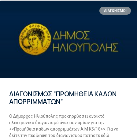
ΔΙΑΓΩΝΙΣΜΟΙ
ΔΙΑΓΩΝΙΣΜΟΣ ”ΠΡΟΜΗΘΕΙΑ ΚΑΔΩΝ
ΑΠΟΡΡΙΜΜΑΤΩΝ”
Ο Δήμαρχος Ηλιούπολης προκηρρύσσει ανοικτό
ηλεκτρονικό διαγωνισμό άνω των ορίων για την
<<Προμήθεια κάδων απορριμμάτων Α.Μ Κ5/18>>. Για να
δείτε την περίληψη του διαγωνισμού πατήστε εδώ.