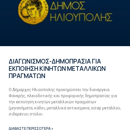
ΔΙΑΓΩΝΙΣΜΟΣ-ΔΗΜΟΠΡΑΣΙΑ ΓΙΑ
ΕΚΠΟΙΗΣΗ ΚΙΝΗΤΩΝ ΜΕΤΑΛΛΙΚΩΝ
ΠΡΑΓΜΑΤΩΝ
Ο Δήμαρχος Ηλιούπολης προκηρύσσει την διενέργεια
Φανερής, πλειοδοτικής και προφορικής δημοπρασίας για
την εκποίηση κινητών μεταλλικών πραγμάτων
(μηνανήματα, κάδοι, μεταλλικά αντικείμενα, scrap μετάλλου,
σιδερένιοι στύλοι
ΔΙΑΒΑΣΤΕ ΠΕΡΙΣΣΟΤΕΡΑ »