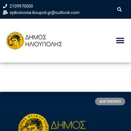
2109970000
epikoinonia.ilioupoli.gr@outlook.com
ΔΙΑΓΩΝΙΣΜΟΙ