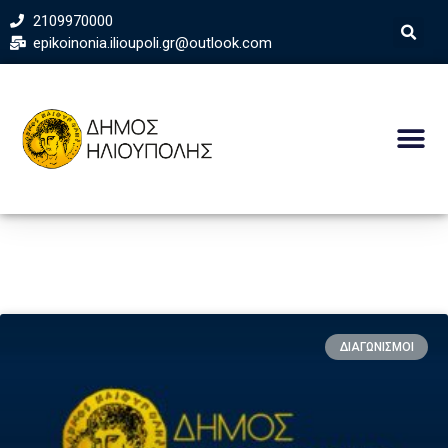
2109970000
epikoinonia.ilioupoli.gr@outlook.com
ΔΙΑΓΩΝΙΣΜΟΙ