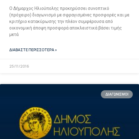
Ο Δήμαρχος Ηλιούπολης προκηρύσσει συνοπτικό
(πρόχειρο) διαγωνισμό με σφραγισμένες προσφορές και με
κριτήριο κατακύρωσης την πλέον συμφέρουσα από
οικονομική άποψη προσφορά αποκλειστικά βάσει τιμής
μετά
ΔΙΑΒΑΣΤΕ ΠΕΡΙΣΣΟΤΕΡΑ »
25/11/2016
ΔΙΑΓΩΝΙΣΜΟΙ