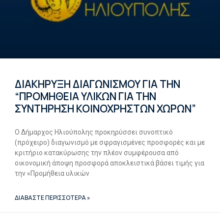
ΔΙΑΚΗΡΥΞΗ ΔΙΑΓΩΝΙΣΜΟΥ ΓΙΑ ΤΗΝ
“ΠΡΟΜΗΘΕΙΑ ΥΛΙΚΩΝ ΓΙΑ ΤΗΝ
ΣΥΝΤΗΡΗΣΗ ΚΟΙΝΟΧΡΗΣΤΩΝ ΧΩΡΩΝ”
Ο Δήμαρχος Ηλιούπολης προκηρύσσει συνοπτικό
(πρόχειρο) διαγωνισμό με σφραγισμένες προσφορές και με
κριτήριο κατακύρωσης την πλέον συμφέρουσα από
οικονομική άποψη προσφορά αποκλειστικά βάσει τιμής για
την «Προμήθεια υλικών
ΔΙΑΒΑΣΤΕ ΠΕΡΙΣΣΟΤΕΡΑ »