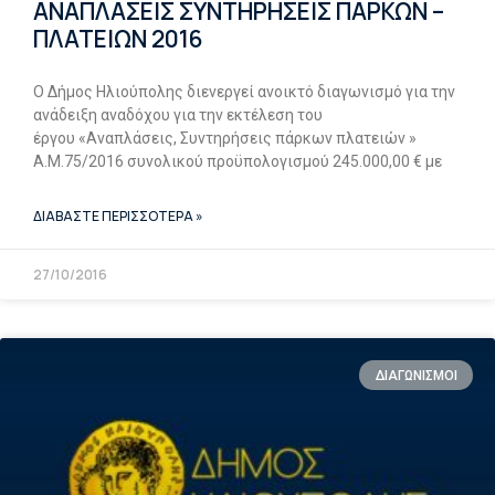
ΑΝΑΠΛΑΣΕΙΣ ΣΥΝΤΗΡΗΣΕΙΣ ΠΑΡΚΩΝ –
ΠΛΑΤΕΙΩΝ 2016
Ο Δήμος Ηλιούπολης διενεργεί ανοικτό διαγωνισμό για την
ανάδειξη αναδόχου για την εκτέλεση του
έργου «Αναπλάσεις, Συντηρήσεις πάρκων πλατειών »
Α.Μ.75/2016 συνολικού προϋπολογισμού 245.000,00 € με
ΔΙΑΒΑΣΤΕ ΠΕΡΙΣΣΟΤΕΡΑ »
27/10/2016
ΔΙΑΓΩΝΙΣΜΟΙ