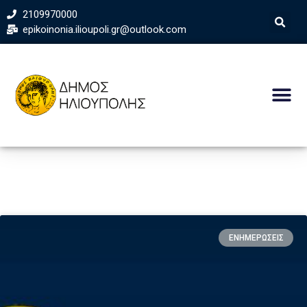
2109970000
epikoinonia.ilioupoli.gr@outlook.com
ΕΝΗΜΕΡΩΣΕΙΣ